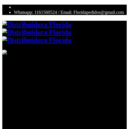
Whatsapp: 1161560524 / Email: Floridapedidos@gmail.com