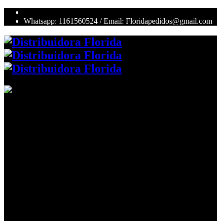
Whatsapp: 1161560524 / Email: Floridapedidos@gmail.com