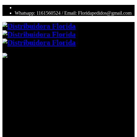
Whatsapp: 1161560524 / Email: Floridapedidos@gmail.com