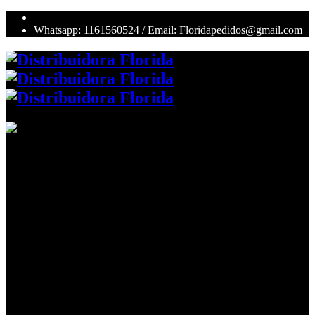
Whatsapp: 1161560524 / Email: Floridapedidos@gmail.com