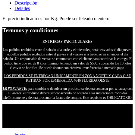
Descripción
Detalles
El precio indicado es por Kg. Puede ser feteado o entero
Termnos y condiciones
ENTREGAS PARTICULARES
Los pedidos recibidos entre el sabado a la tarde y el miercoles, serán enviados el dia jueves,
aquellos pedidos recibidos entre el jueves y el viernes a la tarde, serán enviados el día
sabado. Un responsable de ventas se comunicara con el cliente para coordinar la entrega. El
pedido tiene que ser de 8 kilos minimo, teniendo un valor de $500, superando los 10 kilos
el envío se bonifica. Se puede abonar con efectivo, transferencia o mercado pago.
LOS PEDIDOS SE ENTREGAN UNICAMENTE EN ZONA NORTE Y CABA O SE
RETIRAN POR ESMERALDA 4646 FLORIDA OESTE
IMPORTANTE:
para cambiar o devolver un producto se deberá contactar por whatsap con
su asesor, el producto deberá ser conservado de acuerdo a las indicaciones recibidas
telefónicamente y deberá presentar la factura de compra. Este requisito es OBLIGATORIO.