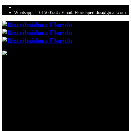
Whatsapp: 1161560524 / Email: Floridapedidos@gmail.com