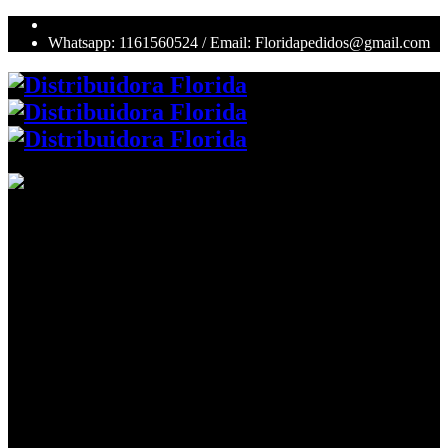
Whatsapp: 1161560524 / Email: Floridapedidos@gmail.com